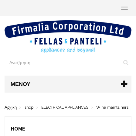
Εναλλ
περιήγ
ΜΕΝΟΎ
Αρχική
shop
ELECTRICAL APPLIANCES
Wine maintainers
HOME