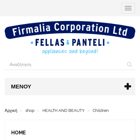
Εναλλ
περιήγ
ΜΕΝΟΎ
Αρχική
shop
HEALTH AND BEAUTY
Children
HOME