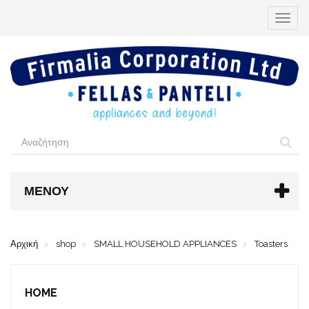
Εναλλ
περιήγ
ΜΕΝΟΎ
Αρχική
shop
SMALL HOUSEHOLD APPLIANCES
Toasters
HOME